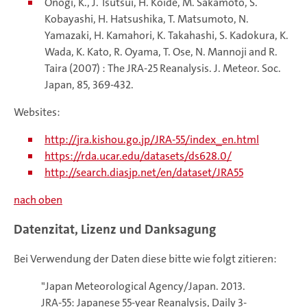
Onogi, K., J. Tsutsui, H. Koide, M. Sakamoto, S.
Kobayashi, H. Hatsushika, T. Matsumoto, N.
Yamazaki, H. Kamahori, K. Takahashi, S. Kadokura, K.
Wada, K. Kato, R. Oyama, T. Ose, N. Mannoji and R.
Taira (2007) : The JRA-25 Reanalysis. J. Meteor. Soc.
Japan, 85, 369-432.
Websites:
http://jra.kishou.go.jp/JRA-55/index_en.html
https://rda.ucar.edu/datasets/ds628.0/
http://search.diasjp.net/en/dataset/JRA55
nach oben
Datenzitat, Lizenz und Danksagung
Bei Verwendung der Daten diese bitte wie folgt zitieren:
"Japan Meteorological Agency/Japan. 2013.
JRA-55: Japanese 55-year Reanalysis, Daily 3-