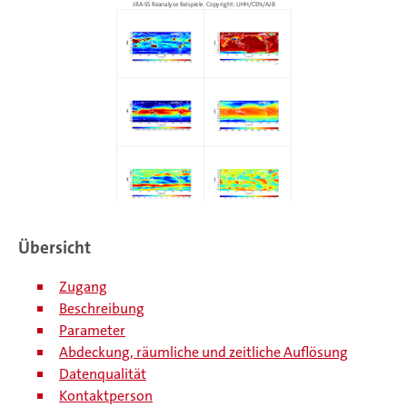
JRA-55 Reanalyse Beispiele. Copyright: UHH/CEN/AJB
Oberfläche 2m
Luftdruck auf Meeresniveau
Taupunktdifferenz (2012/12)
(2012/12)
Oberfläche 2m spezifische
Oberfläche Lufttemperatur
Feuchte (2012/12)
(2012/12)
Oberfläche 10m Zonalwind
Oberfläche 10m
(2012/12)
Meridionalwind (2012/12)
Übersicht
Zugang
Beschreibung
Parameter
Abdeckung, räumliche und zeitliche Auflösung
Datenqualität
Kontaktperson