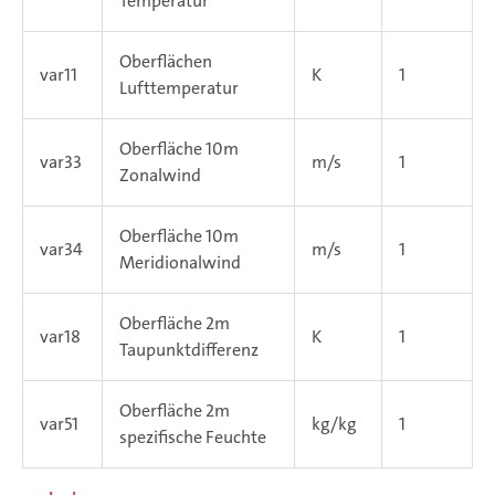
Temperatur
Oberflächen
var11
K
1
Lufttemperatur
Oberfläche 10m
var33
m/s
1
Zonalwind
Oberfläche 10m
var34
m/s
1
Meridionalwind
Oberfläche 2m
var18
K
1
Taupunktdifferenz
Oberfläche 2m
var51
kg/kg
1
spezifische Feuchte