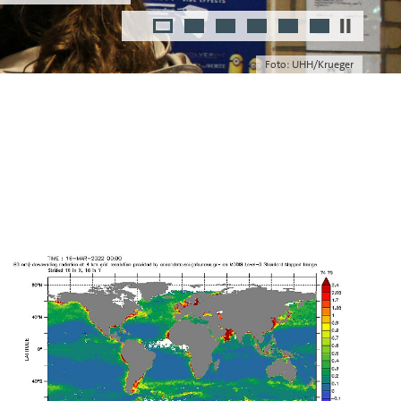
1
2
3
4
5
6
Foto: UHH/CEN/AJB